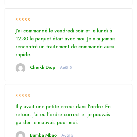
Rated 5 de
J’ai commandé le vendredi soir et le lundi à
5
12:30 le paquet était avec moi. Je n’ai jamais
rencontré un traitement de commande aussi
rapide.
Cheikh Diop
Août 5
Rated 4.5
Il y avait une petite erreur dans l’ordre. En
de 5
retour, j’ai eu l’ordre correct et je pouvais
garder le mauvais pour moi.
Bamba Mbao
Août 5