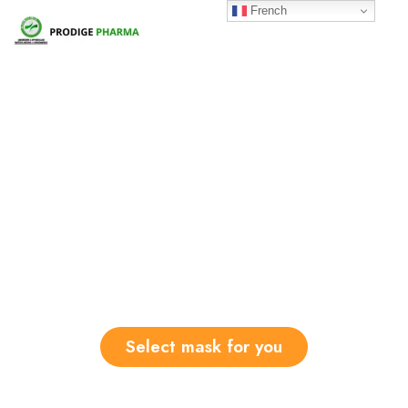
French
Best quality masks
for your daily life
Now with special price -30%
Anti-Bacterial
Anti-Virus
Select mask for you