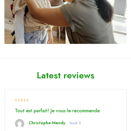
Latest reviews
Rated 4
Tout est parfait! Je vous le recommende
de 5
Christophe Mendy
Août 5