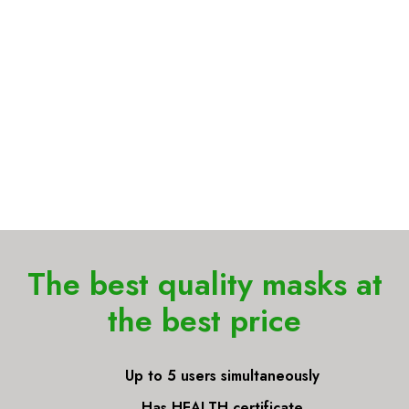
Health Certificate
Anti-bacterial
Anti-bacterial
2000 -
protection
protection
professional care
The best quality
masks at
the best price
Up to 5 users simultaneously
Has HEALTH certificate